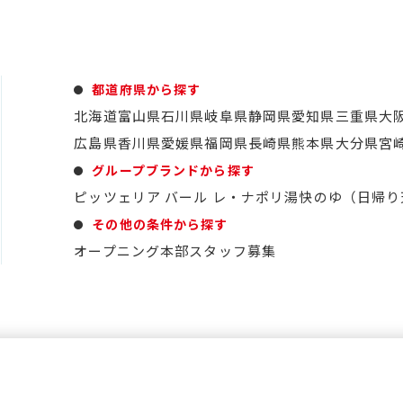
都道府県から探す
北海道
富山県
石川県
岐阜県
静岡県
愛知県
三重県
大
広島県
香川県
愛媛県
福岡県
長崎県
熊本県
大分県
宮
グループブランドから探す
ピッツェリア バール レ・ナポリ
湯快のゆ（日帰り
その他の条件から探す
オープニング
本部スタッフ募集