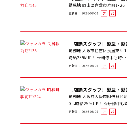
勤務地
岡山県倉敷市寿町1-26
更新日
2026-08-01
ア
パ
ル
ー
バ
ト
イ
ト
［店舗スタッフ］髪型・髪
勤務地
大阪市住吉区長居東4-1
時給25%UP！ ☆研修中も時…
更新日
2026-08-01
ア
パ
ル
ー
バ
ト
イ
［店舗スタッフ］髪型・髪
ト
勤務地
大阪府大阪市阿倍野区昭和
0は時給25%UP！ ☆研修中も
更新日
2026-08-01
ア
パ
ル
ー
バ
ト