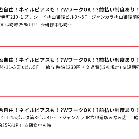
色自由！ネイルピアスも！?WワークOK！?前払い制度あり
寺町210-1 プリシード桃山御陵ビル3～5F ジャンカラ桃山御陵前
5:00は時給25%UP！ ☆研修中も時…
色自由！ネイルピアスも！?WワークOK！?前払い制度あり
11-5 Z’sビル5F
給与
時給1230円 + 交通費(当社規定) ※短期
色自由！ネイルピアスも！?WワークOK！?前払い制度あり
-1-45ポルタ第3ビルB1～1FジャンカラJR六甲道駅みなみ店
給
時給25%UP！ ☆研修中も時…