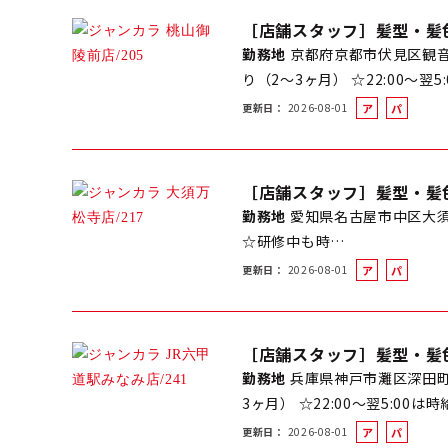
イ
［店舗スタッフ］髪型・髪
ト
勤務地
京都府京都市伏見区観音
り（2～3ヶ月） ☆22:00～翌
更新日
2026-08-01
ア
パ
ル
ー
バ
ト
イ
［店舗スタッフ］髪型・髪
ト
勤務地
愛知県名古屋市中区大須4-
☆研修中も時…
更新日
2026-08-01
ア
パ
ル
ー
バ
ト
イ
［店舗スタッフ］髪型・髪
ト
勤務地
兵庫県神戸市灘区深田町4
3ヶ月） ☆22:00～翌5:00は
更新日
2026-08-01
ア
パ