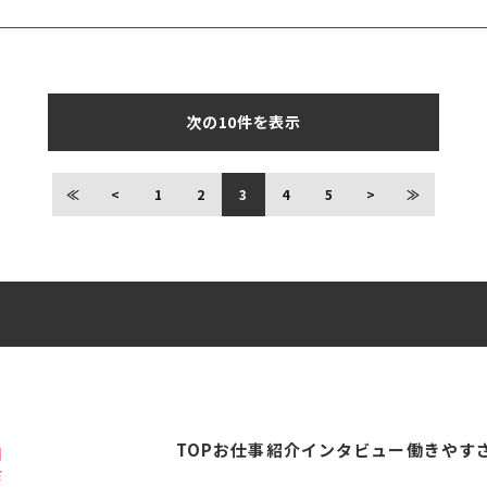
次の10件を表示
≪
<
1
2
3
4
5
>
≫
覧
TOP
お仕事紹介
インタビュー
働きやす