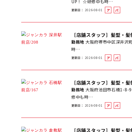
UP！ ☆研修中も時…
更新日
2026-08-01
ア
パ
ル
ー
バ
ト
イ
［店舗スタッフ］髪型・髪
ト
勤務地
大阪府堺市中区深井沢町
時…
更新日
2026-08-01
ア
パ
ル
ー
バ
ト
イ
［店舗スタッフ］髪型・髪
ト
勤務地
大阪府池田市石橋1-8-9
修中も時…
更新日
2026-08-01
ア
パ
ル
ー
バ
ト
イ
［店舗スタッフ］髪型・髪
ト