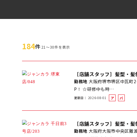
184
件
21～30件を表示
［店舗スタッフ］髪型・髪
勤務地
大阪府堺市堺区中瓦町2-
P！ ☆研修中も時…
更新日
2026-08-01
ア
パ
ル
ー
バ
ト
イ
［店舗スタッフ］髪型・髪
ト
勤務地
大阪府大阪市中央区難波 3