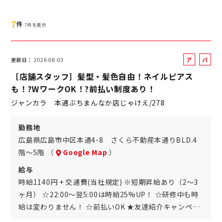
7
件
7件を表示
ア
パ
更新日
2026-08-03
ル
ー
［店舗スタッフ］髪型・髪色自由！ネイルピアス
バ
ト
も！?WワークOK！?前払い制度あり！
イ
ジャンカラ 本通ぶちまんなか店じゃけえ/278
ト
勤務地
広島県広島市中区本通4-8 さくら不動産本通りBLD.4
階～5階 （
Google Map
）
給与
時給1140円 + 交通費(当社規定) ※短期昇給あり（2～3
ヶ月） ☆22:00～翌5:00は時給25%UP！ ☆研修中も時
給は変わりません！ ☆前払いOK ★友達紹介キャンペ…