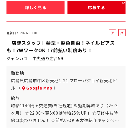
詳しく見る
応募する
ア
パ
更新日
2026-08-01
ル
ー
［店舗スタッフ］髪型・髪色自由！ネイルピアス
バ
ト
も！?WワークOK！?前払い制度あり！
イ
ジャンカラ 中央通り店/159
ト
勤務地
広島県広島市中区新天地1-21 プローバジョイ新天地ビ
ル （
Google Map
）
給与
時給1140円 + 交通費(当社規定) ※短期昇給あり（2～3
ヶ月） ☆22:00～翌5:00は時給25%UP！ ☆研修中も時
給は変わりません！ ☆前払いOK ★友達紹介キャンペ…