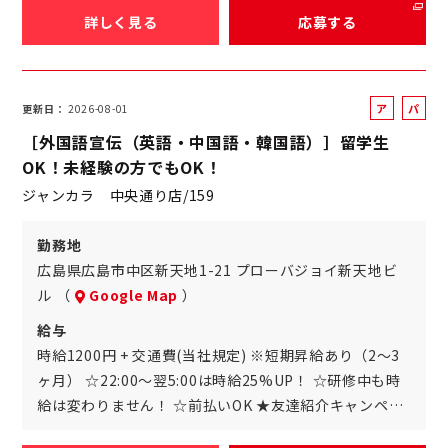
詳しく見る
応募する
ア
パ
更新日
2026-08-01
ル
ー
［外国語宣伝（英語・中国語・韓国語）］留学生
バ
ト
OK！未経験の方でもOK！
イ
ジャンカラ 中央通り店/159
ト
勤務地
広島県広島市中区新天地1-21 プローバジョイ新天地ビ
ル （
Google Map
）
給与
時給1200円 + 交通費(当社規定) ※短期昇給あり（2～3
ヶ月） ☆22:00～翌5:00は時給25%UP！ ☆研修中も時
給は変わりません！ ☆前払いOK ★友達紹介キャンペ…