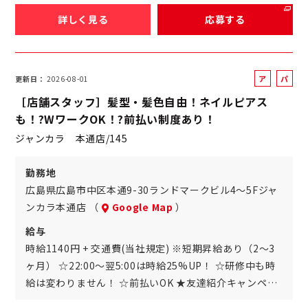
詳しく見る
応募する
ア
パ
更新日
2026-08-01
ル
ー
［店舗スタッフ］髪型・髪色自由！ネイルピアス
バ
ト
も！?WワークOK！?前払い制度あり！
イ
ジャンカラ 本通店/145
ト
勤務地
広島県広島市中区本通9-30ランドマークビル4～5Fジャ
ンカラ本通店 （
Google Map
）
給与
時給1140円 + 交通費(当社規定) ※短期昇給あり（2～3
ヶ月） ☆22:00～翌5:00は時給25%UP！ ☆研修中も時
給は変わりません！ ☆前払いOK ★友達紹介キャンペ…