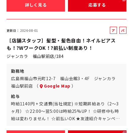
詳しく見る
応募する
ア
パ
更新日
2026-08-01
ル
ー
［店舗スタッフ］髪型・髪色自由！ネイルピアス
バ
ト
も！?WワークOK！?前払い制度あり！
イ
ジャンカラ 福山駅前店/184
ト
勤務地
広島県福山市元町12-7 福山会館3・4F ジャンカラ
福山駅前店 （
Google Map
）
給与
時給1140円 + 交通費(当社規定) ※短期昇給あり（2～3
ヶ月） ☆22:00～翌5:00は時給25%UP！ ☆研修中も時
給は変わりません！ ☆前払いOK ★友達紹介キャンペ…