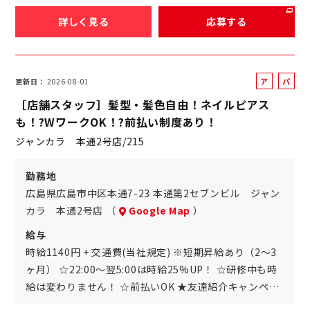
詳しく見る
応募する
ア
パ
更新日
2026-08-01
ル
ー
［店舗スタッフ］髪型・髪色自由！ネイルピアス
バ
ト
も！?WワークOK！?前払い制度あり！
イ
ジャンカラ 本通2号店/215
ト
勤務地
広島県広島市中区本通7-23 本通第2セブンビル ジャン
カラ 本通2号店 （
Google Map
）
給与
時給1140円 + 交通費(当社規定) ※短期昇給あり（2～3
ヶ月） ☆22:00～翌5:00は時給25%UP！ ☆研修中も時
給は変わりません！ ☆前払いOK ★友達紹介キャンペ…