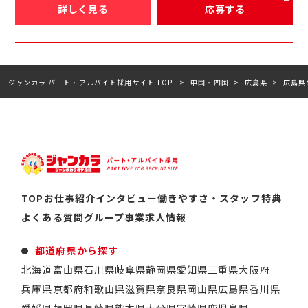
詳しく見る
応募する
ジャンカラ パート・アルバイト採用サイト TOP
中国・四国
広島県
広島県
TOP
お仕事紹介
インタビュー
働きやすさ・スタッフ特典
よくある質問
グループ事業
求人情報
都道府県から探す
北海道
富山県
石川県
岐阜県
静岡県
愛知県
三重県
大阪府
兵庫県
京都府
和歌山県
滋賀県
奈良県
岡山県
広島県
香川県