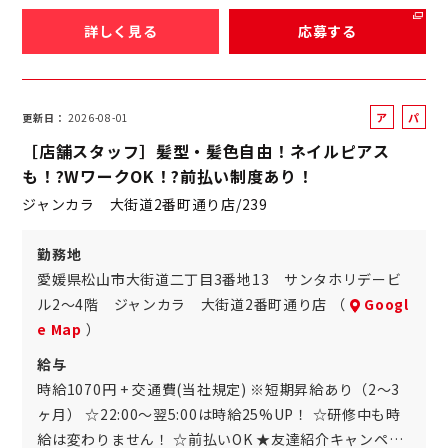
詳しく見る
応募する
ア
パ
更新日
2026-08-01
ル
ー
［店舗スタッフ］髪型・髪色自由！ネイルピアス
バ
ト
も！?WワークOK！?前払い制度あり！
イ
ジャンカラ 大街道2番町通り店/239
ト
勤務地
愛媛県松山市大街道二丁目3番地13 サンタホリデービ
ル2～4階 ジャンカラ 大街道2番町通り店 （
Googl
e Map
）
給与
時給1070円 + 交通費(当社規定) ※短期昇給あり（2～3
ヶ月） ☆22:00～翌5:00は時給25%UP！ ☆研修中も時
給は変わりません！ ☆前払いOK ★友達紹介キャンペ…