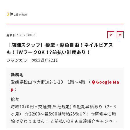
2
件
2件を表示
ア
パ
更新日
2026-08-01
ル
ー
［店舗スタッフ］髪型・髪色自由！ネイルピアス
バ
ト
も！?WワークOK！?前払い制度あり！
イ
ジャンカラ 大街道店/211
ト
勤務地
愛媛県松山市大街道2-1-13 1階～4階 （
Google Ma
p
）
給与
時給1070円 + 交通費(当社規定) ※短期昇給あり（2～3
ヶ月） ☆22:00～翌5:00は時給25%UP！ ☆研修中も時
給は変わりません！ ☆前払いOK ★友達紹介キャンペ…