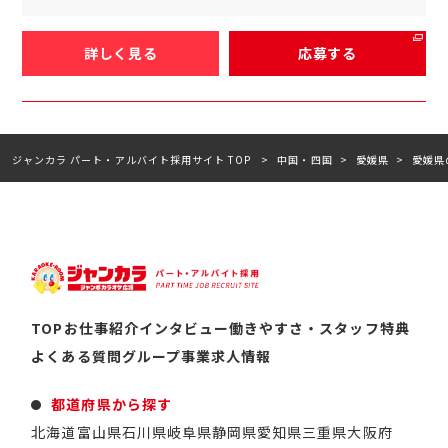
詳しく見る
応募する
ジャンカラ パート・アルバイト採用サイト TOP
中国・四国
愛媛県
愛媛県
TOP
お仕事紹介
インタビュー
働きやすさ・スタッフ特典
よくある質問
グループ事業
求人情報
都道府県から探す
北海道
富山県
石川県
岐阜県
静岡県
愛知県
三重県
大阪府