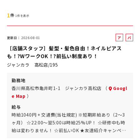
1
件
1件を表示
ア
パ
更新日
2026-08-01
ル
ー
［店舗スタッフ］髪型・髪色自由！ネイルピアス
バ
ト
も！?WワークOK！?前払い制度あり！
イ
ジャンカラ 高松店/195
ト
勤務地
香川県高松市亀井町1-1 ジャンカラ高松店 （
Googl
e Map
）
給与
時給1040円 + 交通費(当社規定) ※短期昇給あり（2～3
ヶ月） ☆22:00～翌5:00は時給25%UP！ ☆研修中も時
給は変わりません！ ☆前払いOK ★友達紹介キャンペ…