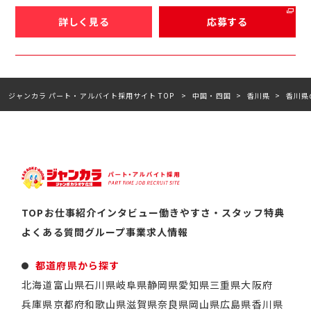
詳しく見る
応募する
ジャンカラ パート・アルバイト採用サイト TOP
中国・四国
香川県
香川県
TOP
お仕事紹介
インタビュー
働きやすさ・スタッフ特典
よくある質問
グループ事業
求人情報
都道府県から探す
北海道
富山県
石川県
岐阜県
静岡県
愛知県
三重県
大阪府
兵庫県
京都府
和歌山県
滋賀県
奈良県
岡山県
広島県
香川県