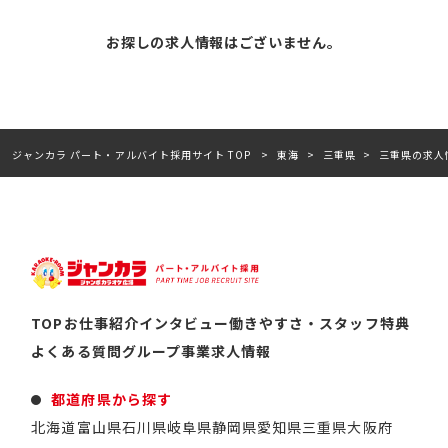
お探しの求人情報はございません。
ジャンカラ パート・アルバイト採用サイト TOP
東海
三重県
三重県の求人
TOP
お仕事紹介
インタビュー
働きやすさ・スタッフ特典
よくある質問
グループ事業
求人情報
都道府県から探す
北海道
富山県
石川県
岐阜県
静岡県
愛知県
三重県
大阪府